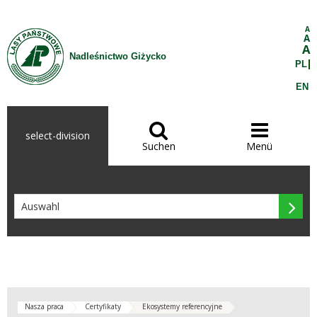
Zum Inhalt wechseln
A
A
A
Nadleśnictwo Giżycko
PL
EN


select-division
Suchen
Menü

Nasza praca
Certyfikaty
Ekosystemy referencyjne