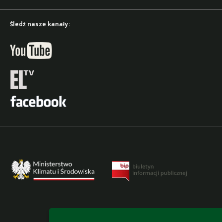
Śledź nasze kanały:
accesibility-declaration