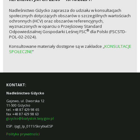
Nadleśnictwo Giżycko zaprasza do udziału w konsultacjach
społecznych dotyczących obszarów o szczególnych wartościach
ochronnych (HCV) oraz obszarów referencyjnych,
wyznaczonych w oparciu o Przejściowy Standard
®
Odpowiedzialnej Gospodarki Leśnej FSC
dla Polski (FSCSTD-
POL-02-2024).
Konsultowane materiały dostępne są w zakładce „
KONSULTACJE
SPOŁECZNE
”
KONTAKT:
Nadleśnictwo Giżycko
Gajewo, ul. Dworska 12
11-500 Giżycko
tel. +48 87 429 98 65
fax +48 87 429 98 63
gizycko@bialystok.lasy.gov.pl
ESP: /pgl_lp_0111/SkrytkaESP
Polityka prywatności