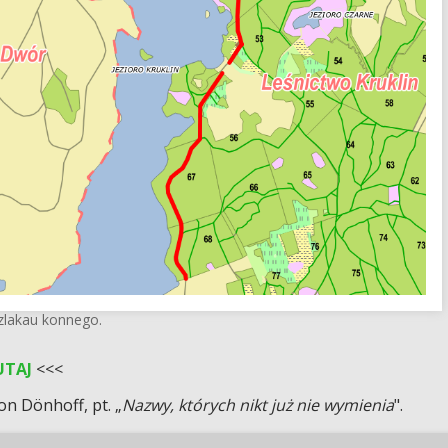
zlakau konnego.
UTAJ
<<<
on Dönhoff, pt. „
Nazwy, których nikt już nie wymienia
".