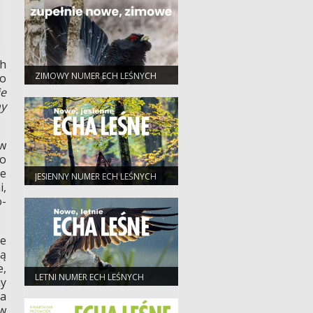
ch
ZIMOWY NUMER ECH LEŚNYCH
po
ie
my
ów
do
ne
JESIENNY NUMER ECH LEŚNYCH
i,
o-
ie
ną
e,
LETNI NUMER ECH LEŚNYCH
ny
na
 w