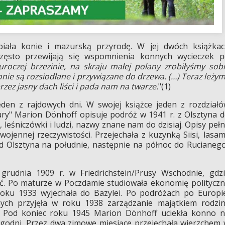
iała konie i mazurską przyrodę. W jej dwóch książka
często przewijają się wspomnienia konnych wycieczek 
roczej brzezinie, na skraju małej polany zrobiłyśmy sob
nie są rozsiodłane i przywiązane do drzewa. (…) Teraz leży
rzez jasny dach liści i pada nam na twarze.
"(1)
den z rajdowych dni. W swojej książce jeden z rozdział
y" Marion Dönhoff opisuje podróż w 1941 r. z Olsztyna 
 leśniczówki i ludzi, nazwy znane nam do dzisiaj. Opisy peł
jennej rzeczywistości. Przejechała z kuzynką Siisi, lasam
od Olsztyna na południe, następnie na północ do Rucianeg
grudnia 1909 r. w Friedrichstein/Prusy Wschodnie, gdz
ść. Po maturze w Poczdamie studiowała ekonomię politycz
ku 1933 wyjechała do Bazylei. Po podróżach po Europi
ych przyjęła w roku 1938 zarządzanie majątkiem rodzi
 Pod koniec roku 1945 Marion Dönhoff uciekła konno 
tygodni. Przez dwa zimowe miesiące przejechała wierzchem