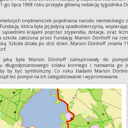
-go lipca 1968 roku przejęła główną redakcję tygodnika D
śmielszych orędowniczek pojednania narodu niemieckiego 
undację, która była jej jedyną spadkobierczynią, wspierają
sąsiednimi krajami poprzez stypendia, dotacje, oraz licz
a szkoła założona przez Fundację Marion Dönhoff na rze
ą. Szkoła działa po dziś dzień. Marion Dönhoff zmarła 1
rf.
zki jaką była Marion Dönhoff zainspirowały do pomys
gu długodystansowego szlaku konnego i nazwania go J
łby by być symboliczny. Co roku śladami Marion Dönho
stąd też pomysł na ich zalegalizowanie i wypromowanie.