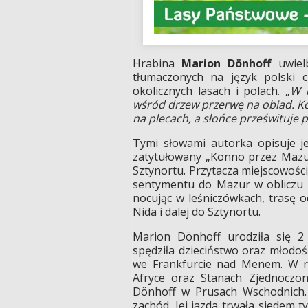
Hrabina
Marion Dönhoff
uwielb
tłumaczonych na język polski 
okolicznych lasach i polach. „
W u
wśród drzew przerwę na obiad. Ko
na plecach, a słońce prześwituje p
Tymi słowami autorka opisuje je
zatytułowany „Konno przez Mazur
Sztynortu. Przytacza miejscowości,
sentymentu do Mazur w obliczu wo
nocując w leśniczówkach, trasę 
Nida i dalej do Sztynortu.
Marion Dönhoff urodziła się 2 
spędziła dzieciństwo oraz młodo
we Frankfurcie nad Menem. W ro
Afryce oraz Stanach Zjednoczon
Dönhoff w Prusach Wschodnich.
zachód. Jej jazda trwała siedem 