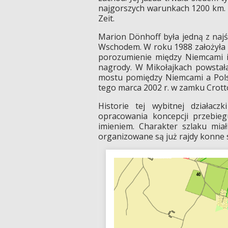
najgorszych warunkach 1200 km. 1
Zeit.
Marion Dönhoff była jedną z naj
Wschodem. W roku 1988 założyła F
porozumienie między Niemcami i 
nagrody. W Mikołajkach powstał
mostu pomiędzy Niemcami a Polsk
tego marca 2002 r. w zamku Crotto
Historie tej wybitnej działac
opracowania koncepcji przebie
imieniem. Charakter szlaku mia
organizowane są już rajdy konne 