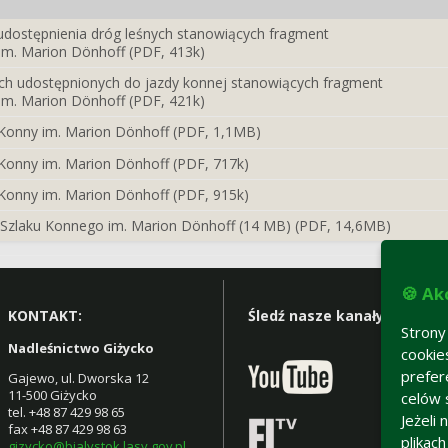
udostępnienia dróg leśnych stanowiących fragment
m. Marion Dönhoff (PDF, 413k)
ych udostępnionych do jazdy konnej stanowiących fragment
m. Marion Dönhoff (PDF, 421k)
Konny im. Marion Dönhoff (PDF, 1,1MB)
Konny im. Marion Dönhoff (PDF, 717k)
Konny im. Marion Dönhoff (PDF, 915k)
Szlaku Konnego im. Marion Dönhoff (14 MB) (PDF, 14,6MB)
🍪 Ak
KONTAKT:
Śledź nasze kanały:
Strony
Nadleśnictwo Giżycko
cookie
prefer
Gajewo, ul. Dworska 12
11-500 Giżycko
celów 
tel. +48 87 429 98 65
Jeżeli
fax +48 87 429 98 63
plikac
gizycko@bialystok.lasy.gov.pl