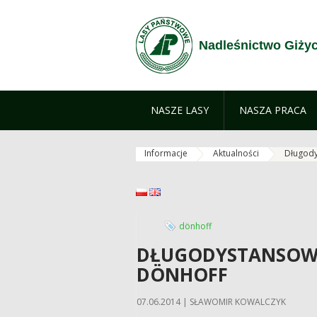
Przejdź do treści
Nadleśnictwo Giży
NASZE LASY
NASZA PRACA
Informacje
Aktualności
Długody
polski
English
dönhoff
DŁUGODYSTANSOWY
DÖNHOFF
07.06.2014 | SŁAWOMIR KOWALCZYK