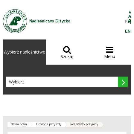
Przejdź do treści
A
A
A
Nadleśnictwo Giżycko
PL
EN


Wybierz nadleśnictwo
Szukaj
Menu

Nasza praca
Ochrona przyrody
Rezerwaty przyrody