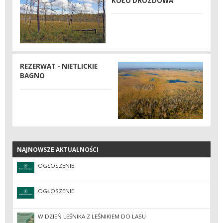
KOŁO DROZDOWA
REZERWAT - NIETLICKIE
BAGNO
NAJNOWSZE AKTUALNOŚCI
NAJNOWSZE AKTUALNOŚCI
OGŁOSZENIE
OGŁOSZENIE
W DZIEŃ LEŚNIKA Z LEŚNIKIEM DO LASU