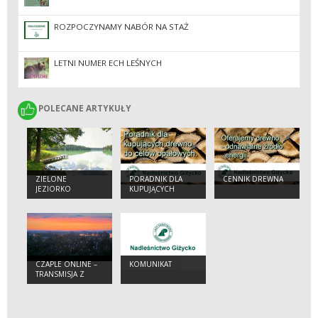
ROZPOCZYNAMY NABÓR NA STAŻ
LETNI NUMER ECH LEŚNYCH
POLECANE ARTYKUŁY
POLECANE ARTYKUŁY
ZIELONE
PORADNIK DLA
CENNIK DREWNA
JEZIORKO
KUPUJĄCYCH
DREWNO
OPAŁOWE
CZAPLE ONLINE –
KOMUNIKAT
TRANSMISJA Z
KOLONII CZAPLI
SIWEJ I BIAŁEJ