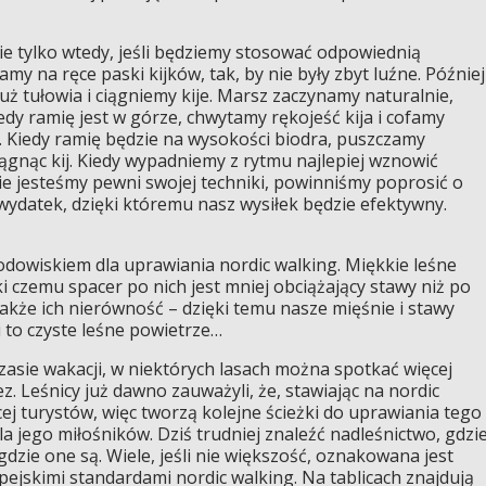
ie tylko wtedy, jeśli będziemy stosować odpowiednią
my na ręce paski kijków, tak, by nie były zbyt luźne. Później
 tułowia i ciągniemy kije. Marsz zaczynamy naturalnie,
dy ramię jest w górze, chwytamy rękojeść kija i cofamy
k. Kiedy ramię będzie na wysokości biodra, puszczamy
ągnąc kij. Kiedy wypadniemy z rytmu najlepiej wznowić
nie jesteśmy pewni swojej techniki, powinniśmy poprosić o
 wydatek, dzięki któremu nasz wysiłek będzie efektywny.
rodowiskiem dla uprawiania nordic walking. Miękkie leśne
ki czemu spacer po nich jest mniej obciążający stawy niż po
 także ich nierówność – dzięki temu nasze mięśnie i stawy
 to czyste leśne powietrze…
 czasie wakacji, w niektórych lasach można spotkać więcej
z. Leśnicy już dawno zauważyli, że, stawiając na nordic
ej turystów, więc tworzą kolejne ścieżki do uprawiania tego
a jego miłośników. Dziś trudniej znaleźć nadleśnictwo, gdzi
, gdzie one są. Wiele, jeśli nie większość, oznakowana jest
ejskimi standardami nordic walking. Na tablicach znajdują