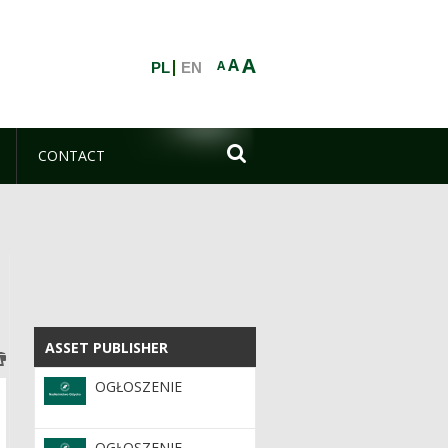
A
A
A
PL
EN

CONTACT
ASSET PUBLISHER
ASSET PUBLISHER
OGŁOSZENIE
OGŁOSZENIE