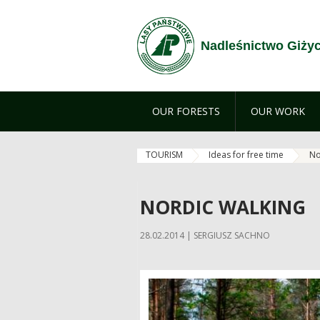
Skip to Content
Nadleśnictwo Giży
OUR FORESTS
OUR WORK
TOURISM
Ideas for free time
No
NORDIC WALKING
28.02.2014 | SERGIUSZ SACHNO