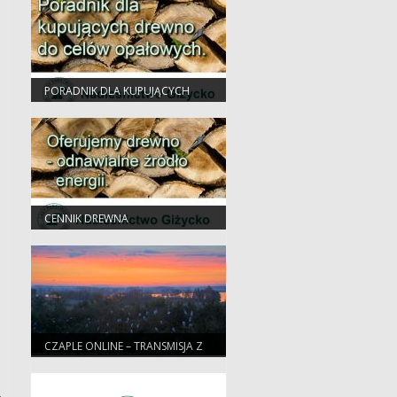
PORADNIK DLA KUPUJĄCYCH
DREWNO OPAŁOWE
CENNIK DREWNA
CZAPLE ONLINE – TRANSMISJA Z
KOLONII CZAPLI SIWEJ I BIAŁEJ