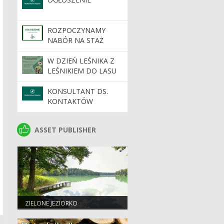
ROZPOCZYNAMY
NABÓR NA STAŻ
W DZIEŃ LEŚNIKA Z
LEŚNIKIEM DO LASU
KONSULTANT DS.
KONTAKTÓW
SPOŁECZNYCH
ASSET PUBLISHER
ASSET PUBLISHER
ZIELONE JEZIORKO