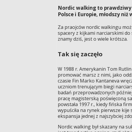
Nordic walking to prawdziwy
Polsce i Europie, młodszy niż
Za praojców nordic walkingu można
spacery z kijkami narciarskimi do
znamy dziś, jest o wiele krótsza.
Tak się zaczęło
W 1988 r. Amerykanin Tom Rutlin n
promować marsz z nimi, jako oddz
czasie Fin Marko Kantaneva wręcz
uczniom trenującym biegi narcia
badań przeprowadzonych później w
pracę magisterską poświęconą sau
powstała 1997 r., kiedy fińska fi
wypuściła na rynek pierwsze kije
ekspansja jednej z najszybciej z
Nordic walking był skazany na suk