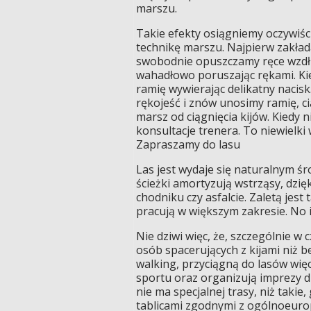
marszu.
Takie efekty osiągniemy oczywiśc
technikę marszu. Najpierw zakłada
swobodnie opuszczamy ręce wzdłuż
wahadłowo poruszając rękami. Kie
ramię wywierając delikatny nacis
rękojeść i znów unosimy ramię, ci
marsz od ciągnięcia kijów. Kiedy 
konsultacje trenera. To niewielki
Zapraszamy do lasu
Las jest wydaje się naturalnym ś
ścieżki amortyzują wstrząsy, dzię
chodniku czy asfalcie. Zaletą jest
pracują w większym zakresie. No i
Nie dziwi więc, że, szczególnie w
osób spacerujących z kijami niż be
walking, przyciągną do lasów więc
sportu oraz organizują imprezy dl
nie ma specjalnej trasy, niż takie
tablicami zgodnymi z ogólnoeurop