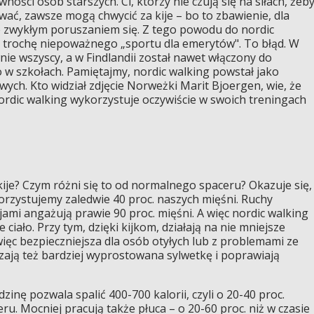
ywności osób starszych. Ci, którzy nie czują się na siłach, żeb
ywać, zawsze mogą chwycić za kije – bo to zbawienie, dla
 zwykłym poruszaniem się. Z tego powodu do nordic
a trochę niepoważnego „sportu dla emerytów". To błąd. W
ie wszyscy, a w Findlandii został nawet włączony do
w szkołach. Pamiętajmy, nordic walking powstał jako
ych. Kto widział zdjęcie Norweżki Marit Bjoergen, wie, że
Nordic walking wykorzystuje oczywiście w swoich treningach
ije? Czym różni się to od normalnego spaceru? Okazuje się,
rzystujemy zaledwie 40 proc. naszych mięśni. Ruchy
mi angażują prawie 90 proc. mięśni. A więc nordic walking
iało. Przy tym, dzięki kijkom, działają na nie mniejsze
ięc bezpieczniejsza dla osób otyłych lub z problemami ze
ają też bardziej wyprostowana sylwetkę i poprawiają
inę pozwala spalić 400-700 kalorii, czyli o 20-40 proc.
ru. Mocniej pracują także płuca – o 20-60 proc. niż w czasie