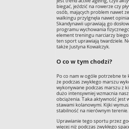
jest trend active ageing, czyli akt
biegać, jeździć na rowerze czy pł
osób, mających problem nawet ze
walkingu przylgnęła nawet opini
Skandynawii uprawiają go dosłown
programu wychowania fizycznego 
element treningu narciarzy biegow
ten sport uprawiają twardziele. 
także Justyna Kowalczyk.
O co w tym chodzi?
Po co nam w ogóle potrzebne te k
że podczas zwykłego marszu wyko
wykonywane podczas marszu z kija
dużo intensywniej wzmacnia nasze c
obciążenia. Taka aktywność jest w
stawami kolanowymi. Kijki wymusz
stabilność na nierównym terenie.
Uprawianie tego sportu przez godz
więcej niż podczas zwykłego space