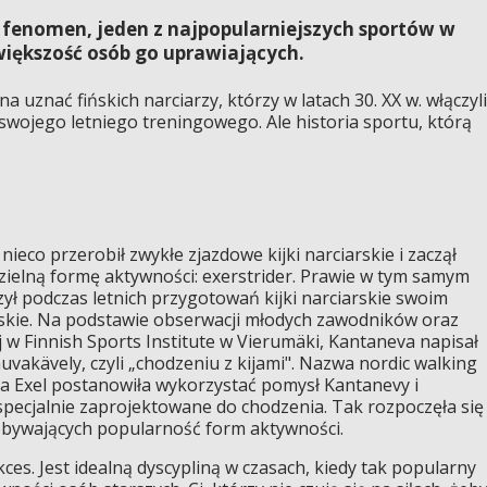
 fenomen, jeden z najpopularniejszych sportów w
 większość osób go uprawiających.
 uznać fińskich narciarzy, którzy w latach 30. XX w. włączyli
 swojego letniego treningowego. Ale historia sportu, którą
ieco przerobił zwykłe zjazdowe kijki narciarskie i zaczął
ielną formę aktywności: exerstrider. Prawie w tym samym
ył podczas letnich przygotowań kijki narciarskie swoim
rskie. Na podstawie obserwacji młodych zawodników oraz
 Finnish Sports Institute w Vierumäki, Kantaneva napisał
vakävely, czyli „chodzeniu z kijami". Nazwa nordic walking
rma Exel postanowiła wykorzystać pomysł Kantanevy i
 specjalnie zaprojektowane do chodzenia. Tak rozpoczęła się
dobywających popularność form aktywności.
ces. Jest idealną dyscypliną w czasach, kiedy tak popularny