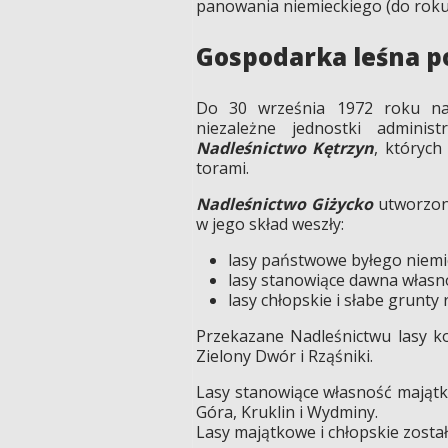
panowania niemieckiego (do roku 
Gospodarka leśna po
Do 30 września 1972 roku na t
niezależne jednostki administ
Nadleśnictwo Kętrzyn
, których
torami.
Nadleśnictwo Giżycko
utworzone
w jego skład weszły:
lasy państwowe byłego niemi
lasy stanowiące dawna własn
lasy chłopskie i słabe grunty
Przekazane Nadleśnictwu lasy ko
Zielony Dwór i Rząśniki.
Lasy stanowiące własność majątko
Góra, Kruklin i Wydminy.
Lasy majątkowe i chłopskie zost