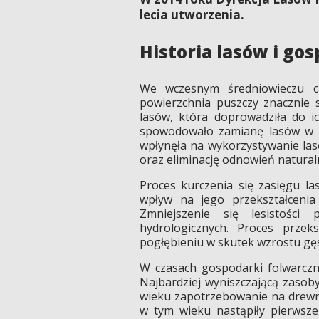
lecia utworzenia.
Historia lasów i go
We wczesnym średniowieczu ca
powierzchnia puszczy znacznie s
lasów, która doprowadziła do i
spowodowało zamianę lasów w p
wpłynęła na wykorzystywanie las
oraz eliminację odnowień natura
Proces kurczenia się zasięgu la
wpływ na jego przekształcenia
Zmniejszenie się lesistośc
hydrologicznych. Proces przeks
pogłębieniu w skutek wzrostu gęs
W czasach gospodarki folwarczne
Najbardziej wyniszczającą zasoby
wieku zapotrzebowanie na drewn
w tym wieku nastąpiły pierwsz