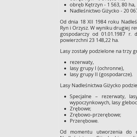
obręb Kętrzyn - 1 563, 80 ha,
Nadleśnictwo Giżycko - 20 067
Od dnia 18 XII 1984 roku Nadleś
Ryn i Orzysz. W wyniku drugiej r
gospodarczy od 01.01.1987 r. d
powierzchni 23 148,22 ha.
Lasy zostały podzielone na trzy g
rezerwaty,
lasy grupy I (ochronne),
lasy grupy II (gospodarcze).
Lasy Nadleśnictwa Giżycko podzi
Specjalne – rezerwaty, l
wypoczynkowych, lasy glebo
Zrębowe;
Zrębowo-przerębowe;
Przerębowe.
Od momentu utworzenia do cz