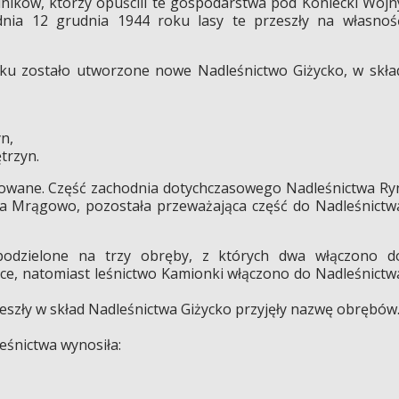
lników, którzy opuścili te gospodarstwa pod Koniecki Wojn
nia 12 grudnia 1944 roku lasy te przeszły na własnoś
ku zostało utworzone nowe Nadleśnictwo Giżycko, w skła
n,
trzyn.
dowane. Część zachodnia dotychczasowego Nadleśnictwa Ry
wa Mrągowo, pozostała przeważająca część do Nadleśnictw
 podzielone na trzy obręby, z których dwa włączono d
ce, natomiast leśnictwo Kamionki włączono do Nadleśnictw
eszły w skład Nadleśnictwa Giżycko przyjęły nazwę obrębów
eśnictwa wynosiła: