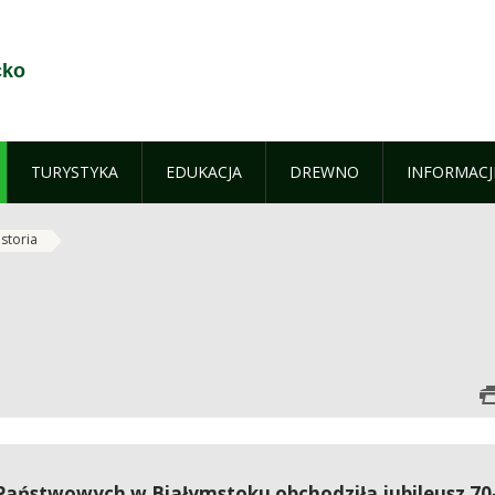
cko
TURYSTYKA
EDUKACJA
DREWNO
INFORMACJ
istoria
Państwowych w Białymstoku obchodziła jubileusz 70