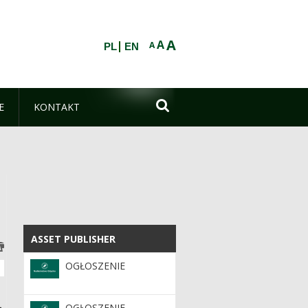
A
A
A
PL
EN

E
KONTAKT
ASSET PUBLISHER
ASSET PUBLISHER
OGŁOSZENIE
-
OGŁOSZENIE