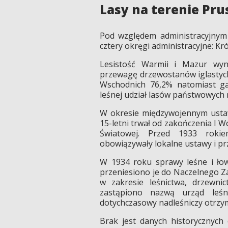
Lasy na terenie Pru
Pod względem administracyjnym 
cztery okręgi administracyjne: Kró
Lesistość Warmii i Mazur wyn
przewagę drzewostanów iglastych
Wschodnich 76,2% natomiast ga
leśnej udział lasów państwowych 
W okresie międzywojennym usta
15-letni trwał od zakończenia I W
Światowej. Przed 1933 rokie
obowiązywały lokalne ustawy i p
W 1934 roku sprawy leśne i łowi
przeniesiono je do Naczelnego Z
w zakresie leśnictwa, drzewni
zastąpiono nazwą urząd leśn
dotychczasowy nadleśniczy otrzym
Brak jest danych historycznych 