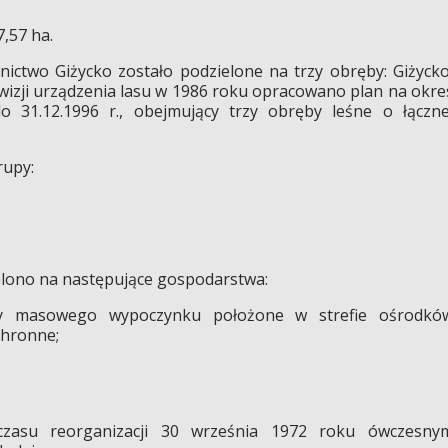
,57 ha.
nictwo Giżycko zostało podzielone na trzy obręby: Giżycko
ewizji urządzenia lasu w 1986 roku opracowano plan na okre
o 31.12.1996 r., obejmujący trzy obręby leśne o łączne
rupy:
elono na następujące gospodarstwa:
asy masowego wypoczynku położone w strefie ośrodkó
chronne;
asu reorganizacji 30 września 1972 roku ówczesny