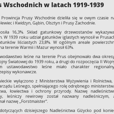
s Wschodnich w latach 1919-1939
Prowincja Prusy Wschodnie dzieliła się w owym czasie n
lewiec i Kwidzyn, Gąbin, Olsztyn i Prusy Zachodnie.
osiła 16,3%. Skład gatunkowy drzewostanów wykazywa
. W 1939 roku udział gatunków iglastych wynosił w Prusac
tunków liściastych 23,8%. W ogólnym areale powierzchn
na terenie Warmii i Mazur wynosił 63%.
wodawstwo leśne na terenie Prus obejmowało dwa okresy
ojny Światowej do 1939 roku, a drugi do rozpoczęcia II Wojn
m ustawodawstwo leśne miało charakter regionalny
rzepisy wykonawcze.
eckie wyłączono z Ministerstwa Wyżywienia i Rolnictwa, 
arządu Leśnego, spełniającego rolę odrębnego ministerstw
ctwa, łowiectwa i ochrony przyrody. Nazwę nadleśnictw
y, leśniczy rewirowy został nazwany nadleśniczym, 
ał nazwę „Forstmaister".
dotyczących dzisiejszego Nadleśnictwa Giżycko pod konie