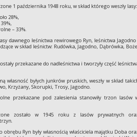
zone 1 października 1948 roku, w skład którego weszły lasy:
oło 28%,
 39%,
rolne – 33%.
asy dawnego leśnictwa rewirowego Ryn, leśnictwa Jagodno 
zące w skład leśnictw: Rudówka, Jagodno, Dąbrówka, Boże
stały przekazane do nadleśnictwa i tworzyły część leśnictw
ą własność byłych junkrów pruskich, weszły w skład takic
wo, Krzyżany, Skorupki, Trosy, Jagodno.
rolne przekazane pod zalesienia stanowiły trzon lasów 
one zostało w 1945 roku z lasów prywatnych ora
trzyn.
 obrębu Ryn były własnością właściciela majątku Doba ora