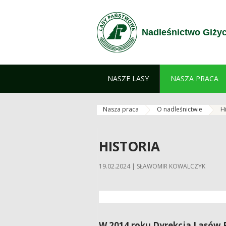
Zum Inhalt wechseln
Nadleśnictwo Giży
NASZE LASY
NASZA PRACA
Nasza praca
O nadleśnictwie
H
HISTORIA
19.02.2024 | SŁAWOMIR KOWALCZYK
W 2014 roku Dyrekcja Lasów 