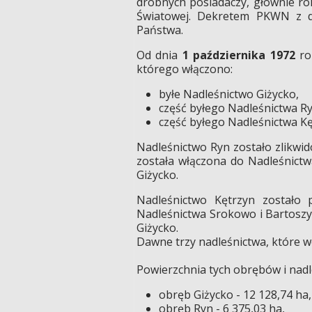
drobnych posiadaczy, głównie ro
Światowej. Dekretem PKWN z d
Państwa.
Od dnia
1 października 1972
ro
którego włączono:
byłe Nadleśnictwo Giżycko,
część byłego Nadleśnictwa Ry
część byłego Nadleśnictwa Kę
Nadleśnictwo Ryn zostało zlikwi
została włączona do Nadleśnict
Giżycko.
Nadleśnictwo Kętrzyn zostało
Nadleśnictwa Srokowo i Bartoszy
Giżycko.
Dawne trzy nadleśnictwa, które w
Powierzchnia tych obrębów i nadl
obręb Giżycko - 12 128,74 ha,
obręb Ryn - 6 375,03 ha,