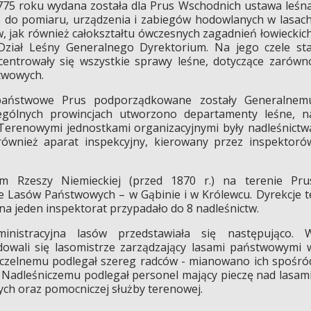
1775 roku wydana została dla Prus Wschodnich ustawa leśna
o do pomiaru, urządzenia i zabiegów hodowlanych w lasach
jak również całokształtu ówczesnych zagadnień łowieckich
ział Leśny Generalnego Dyrektorium. Na jego czele sta
centrowały się wszystkie sprawy leśne, dotyczące zarówn
twowych.
państwowe Prus podporządkowane zostały Generalnem
gólnych prowincjach utworzono departamenty leśne, n
. Terenowymi jednostkami organizacyjnymi były nadleśnictw
 również aparat inspekcyjny, kierowany przez inspektoró
m Rzeszy Niemieckiej (przed 1870 r.) na terenie Pru
je Lasów Państwowych – w Gąbinie i w Królewcu. Dyrekcje t
na jeden inspektorat przypadało do 8 nadleśnictw.
nistracyjna lasów przedstawiała się następująco. 
dowali się lasomistrze zarządzający lasami państwowymi 
naczelnemu podlegał szereg radców - mianowano ich spośró
. Nadleśniczemu podlegał personel mający pieczę nad lasami
owych oraz pomocniczej służby terenowej.