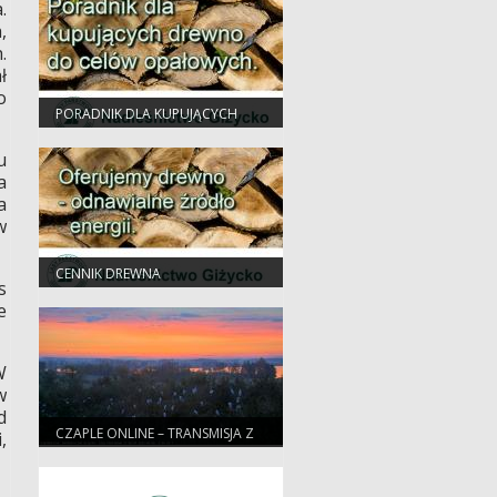
.
,
.
ł
o
PORADNIK DLA KUPUJĄCYCH
DREWNO OPAŁOWE
u
a
a
w
CENNIK DREWNA
s
e
W
w
d
CZAPLE ONLINE – TRANSMISJA Z
,
KOLONII CZAPLI SIWEJ I BIAŁEJ