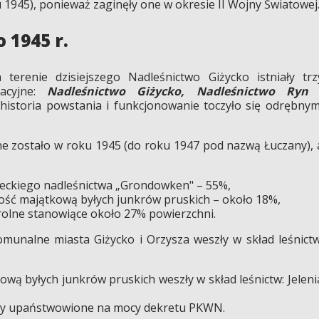
1945), ponieważ zaginęły one w okresie II Wojny Światowej
 1945 r.
erenie dzisiejszego Nadleśnictwo Giżycko istniały trz
racyjne:
Nadleśnictwo Giżycko, Nadleśnictwo Ryn 
 historia powstania i funkcjonowanie toczyło się odrębnym
 zostało w roku 1945 (do roku 1947 pod nazwą Łuczany), 
eckiego nadleśnictwa „Grondowken" – 55%,
ość majątkową byłych junkrów pruskich – około 18%,
 rolne stanowiące około 27% powierzchni.
munalne miasta Giżycko i Orzysza weszły w skład leśnictw
wą byłych junkrów pruskich weszły w skład leśnictw: Jeleni
ały upaństwowione na mocy dekretu PKWN.