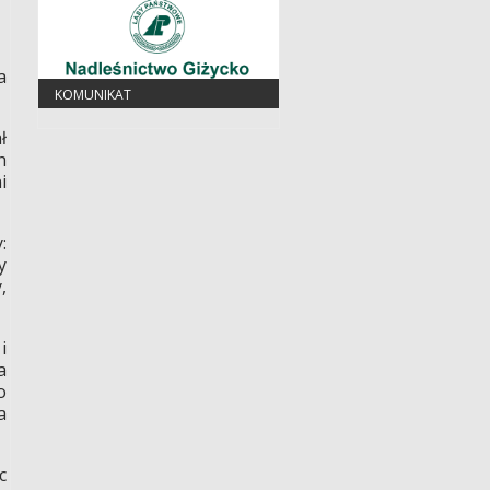
a
KOMUNIKAT
ł
h
i
:
y
,
i
a
o
a
c