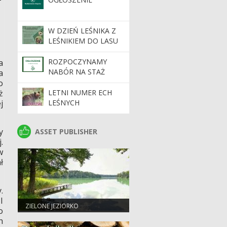
W DZIEŃ LEŚNIKA Z
LEŚNIKIEM DO LASU
ROZPOCZYNAMY
a
NABÓR NA STAŻ
a
o
ż
LETNI NUMER ECH
j
LEŚNYCH
y
ASSET PUBLISHER
ASSET PUBLISHER
.
w
ł
.
I
ZIELONE JEZIORKO
o
h