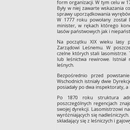
form organizacji. W tym celu w 
Były w niej zawarte wskazania c
sprawy uporządkowania wyrębów, 
W 1777 roku powołany został D
minister, w rękach którego kon
lasów państwowych jak i niepańs
Na początku XIX wieku lasy 
Zarządowi Leśnemu. W poszcze
czelne których stali lasomistrze
lub leśnictwa rewirowe. Istniał
leśnych.
Bezpośrednio przed powstanie
Wschodnich istniały dwie Dyrekc
posiadały po dwa inspektoraty, a 
Po 1870 roku struktura admi
poszczególnych regencjach znaj
swojej dyrekcji. Lasomistrzowi 
wyróżniających się nadleśniczych
składający się z leśniczych i gaj