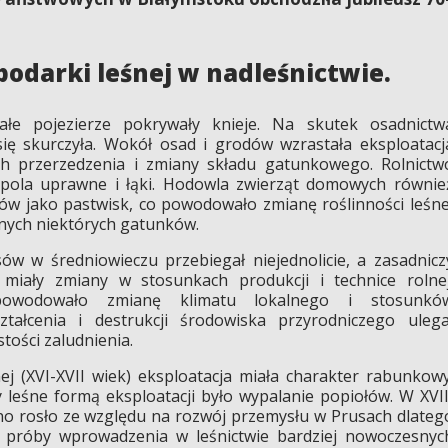
spodarki leśnej w nadleśnictwie.
łe pojezierze pokrywały knieje. Na skutek osadnictw
ię skurczyła. Wokół osad i grodów wzrastała eksploatacj
ch przerzedzenia i zmiany składu gatunkowego. Rolnictw
ola uprawne i łąki. Hodowla zwierząt domowych równie
ów jako pastwisk, co powodowało zmianę roślinności leśne
lnych niektórych gatunków.
sów w średniowieczu przebiegał niejednolicie, a zasadnicz
 miały zmiany w stosunkach produkcji i technice rolnej
i powodowało zmianę klimatu lokalnego i stosunkó
ztałcenia i destrukcji środowiska przyrodniczego ulega
tości zaludnienia.
j (XVI-XVII wiek) eksploatacja miała charakter rabunkowy
 leśne formą eksploatacji było wypalanie popiołów. W XVII
o rosło ze względu na rozwój przemysłu w Prusach dlateg
e próby wprowadzenia w leśnictwie bardziej nowoczesnyc