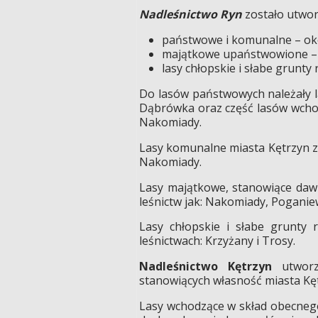
Nadleśnictwo Ryn
zostało utwor
państwowe i komunalne – ok
majątkowe upaństwowione –
lasy chłopskie i słabe grunty 
Do lasów państwowych należały l
Dąbrówka oraz część lasów wchod
Nakomiady.
Lasy komunalne miasta Kętrzyn zo
Nakomiady.
Lasy majątkowe, stanowiące dawn
leśnictw jak: Nakomiady, Poganie
Lasy chłopskie i słabe grunty 
leśnictwach: Krzyżany i Trosy.
Nadleśnictwo Kętrzyn
utworz
stanowiących własność miasta Kę
Lasy wchodzące w skład obecnego