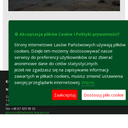
MATERIAŁY DO POBRANIA
🍪 Akceptacja plików Cookie i Polityki prywatności?
Mapa Mazurski Czapliniec - kolonia I (PNG, 11,4MB)
Strony internetowe Lasów Państwowych używają plików
Mapa Mazurski Czapliniec - kolonia III (PNG, 11,2MB)
cookies. Dzięki nim możemy dostosowywać nasze
Mapa Mazurski Czapliniec - kolonia IV (PNG, 10,2MB)
serwisy do preferencji użytkowników oraz zbierać
anonimowe dane do celów statystycznych.
Jeżeli nie zgadzasz się na zapisywanie informacji
zawartych w plikach cookies, musisz zmienić ustawienia
swojej przeglądarki internetowej.
Więcej
KONTAKT:
Nadleśnictwo Giżycko
Zaakceptuj
Dostosuj pliki cookie
Gajewo, ul. Dworska 12
11-500 Giżycko
tel. +48 87 429 98 65
fax +48 87 429 98 63
gizycko@bialystok.lasy.gov.pl
ESP: /pgl_lp_0111/SkrytkaESP
Polityka prywatności