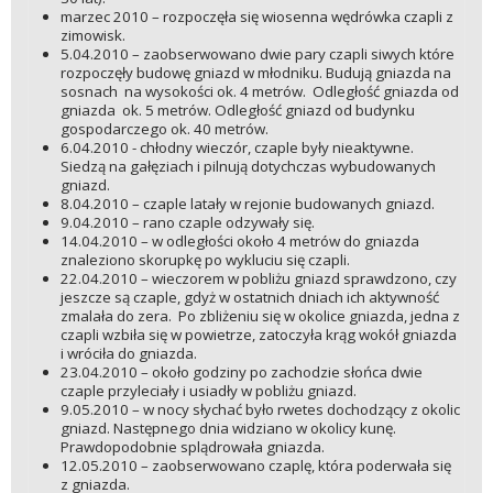
marzec 2010 – rozpoczęła się wiosenna wędrówka czapli z
zimowisk.
5.04.2010 – zaobserwowano dwie pary czapli siwych które
rozpoczęły budowę gniazd w młodniku. Budują gniazda na
sosnach na wysokości ok. 4 metrów. Odległość gniazda od
gniazda ok. 5 metrów. Odległość gniazd od budynku
gospodarczego ok. 40 metrów.
6.04.2010 - chłodny wieczór, czaple były nieaktywne.
Siedzą na gałęziach i pilnują dotychczas wybudowanych
gniazd.
8.04.2010 – czaple latały w rejonie budowanych gniazd.
9.04.2010 – rano czaple odzywały się.
14.04.2010 – w odległości około 4 metrów do gniazda
znaleziono skorupkę po wykluciu się czapli.
22.04.2010 – wieczorem w pobliżu gniazd sprawdzono, czy
jeszcze są czaple, gdyż w ostatnich dniach ich aktywność
zmalała do zera. Po zbliżeniu się w okolice gniazda, jedna z
czapli wzbiła się w powietrze, zatoczyła krąg wokół gniazda
i wróciła do gniazda.
23.04.2010 – około godziny po zachodzie słońca dwie
czaple przyleciały i usiadły w pobliżu gniazd.
9.05.2010 – w nocy słychać było rwetes dochodzący z okolic
gniazd. Następnego dnia widziano w okolicy kunę.
Prawdopodobnie splądrowała gniazda.
12.05.2010 – zaobserwowano czaplę, która poderwała się
z gniazda.