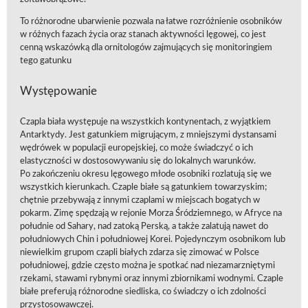
To różnorodne ubarwienie pozwala na łatwe rozróżnienie osobników
w różnych fazach życia oraz stanach aktywności lęgowej, co jest
cenną wskazówką dla ornitologów zajmujących się monitoringiem
tego gatunku
Występowanie
Czapla biała występuje na wszystkich kontynentach, z wyjątkiem
Antarktydy. Jest gatunkiem migrującym, z mniejszymi dystansami
wędrówek w populacji europejskiej, co może świadczyć o ich
elastyczności w dostosowywaniu się do lokalnych warunków.
Po zakończeniu okresu lęgowego młode osobniki rozlatują się we
wszystkich kierunkach. Czaple białe są gatunkiem towarzyskim;
chętnie przebywają z innymi czaplami w miejscach bogatych w
pokarm. Zimę spędzają w rejonie Morza Śródziemnego, w Afryce na
południe od Sahary, nad zatoką Perską, a także zalatują nawet do
południowych Chin i południowej Korei. Pojedynczym osobnikom lub
niewielkim grupom czapli białych zdarza się zimować w Polsce
południowej, gdzie często można je spotkać nad niezamarzniętymi
rzekami, stawami rybnymi oraz innymi zbiornikami wodnymi. Czaple
białe preferują różnorodne siedliska, co świadczy o ich zdolności
przystosowawczej.