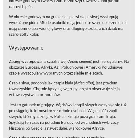
okresie godowym tworzy czub. Przód szyi również zdobi pasmo
czarnych piór.
W okresie godowym na grzbiecie i piersi czapli siwej występują
wydłużone pióra. Młode osobniki mają jednolite szare upierzenie, nie
mają ciemno ubarwionej głowy oraz długiego czuba, a ich dziób ma
szaro-żółty kolor.
Występowanie
Zasięg występowania czapli siwej (
Ardea cinerea
) jest nieregularny. Na
obszarze Euroazji, Afryki, Azji Południowej i Ameryki Południowej
czaple występują w wybranych przez siebie miejscach.
Czapla siwa, podobnie jak czapla biała (
Ardea alba
), jest ptakiem
towarzyskim. Chętnie łączy się w grupy, często obserwuje się ją
w towarzystwie kormoranów.
Jest to gatunek migrujący. Wędrówki czapli siwych zaczynają się tuż
po osiągnięciu lotności przez młode osobniki. Większość czapli
siwych, które gniazdują w Polsce, zimuje poza granicami kraju.
Spędzają ten czas na południu Europy, od wschodnich wybrzeży
Hiszpanii po Grecję, a nawet dalej, w środkowej Afryce.