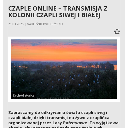
CZAPLE ONLINE – TRANSMISJA Z
KOLONII CZAPLI SIWEJ I BIAŁEJ
21.03.2026 | NADLEŚNICTWO GIŻYCKO
Zachód słońca
Zapraszamy do odkrywania świata czapli siwej i
czapli białej dzięki transmisji na żywo z czaplińca
organizowanej przez Lasy Państwowe. To wyjątkowa
okazja, aby obserwować codzienne życie tych