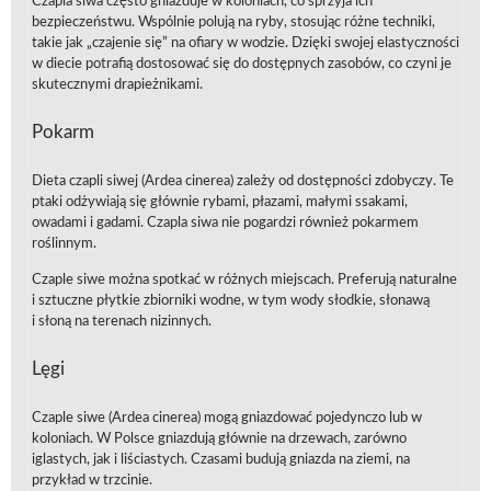
Czapla siwa często gniazduje w koloniach, co sprzyja ich
bezpieczeństwu. Wspólnie polują na ryby, stosując różne techniki,
takie jak „czajenie się” na ofiary w wodzie. Dzięki swojej elastyczności
w diecie potrafią dostosować się do dostępnych zasobów, co czyni je
skutecznymi drapieżnikami.
Pokarm
Dieta czapli siwej (Ardea cinerea) zależy od dostępności zdobyczy. Te
ptaki odżywiają się głównie rybami, płazami, małymi ssakami,
owadami i gadami. Czapla siwa nie pogardzi również pokarmem
roślinnym.
Czaple siwe można spotkać w różnych miejscach. Preferują naturalne
i sztuczne płytkie zbiorniki wodne, w tym wody słodkie, słonawą
i słoną na terenach nizinnych.
Lęgi
Czaple siwe (Ardea cinerea) mogą gniazdować pojedynczo lub w
koloniach. W Polsce gniazdują głównie na drzewach, zarówno
iglastych, jak i liściastych. Czasami budują gniazda na ziemi, na
przykład w trzcinie.