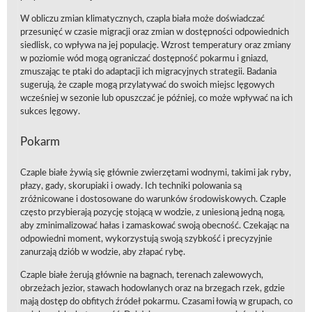
W obliczu zmian klimatycznych, czapla biała może doświadczać
przesunięć w czasie migracji oraz zmian w dostępności odpowiednich
siedlisk, co wpływa na jej populację. Wzrost temperatury oraz zmiany
w poziomie wód mogą ograniczać dostępność pokarmu i gniazd,
zmuszając te ptaki do adaptacji ich migracyjnych strategii. Badania
sugerują, że czaple mogą przylatywać do swoich miejsc lęgowych
wcześniej w sezonie lub opuszczać je później, co może wpływać na ich
sukces lęgowy.
Pokarm
Czaple białe żywią się głównie zwierzętami wodnymi, takimi jak ryby,
płazy, gady, skorupiaki i owady. Ich techniki polowania są
zróżnicowane i dostosowane do warunków środowiskowych. Czaple
często przybierają pozycję stojącą w wodzie, z uniesioną jedną nogą,
aby zminimalizować hałas i zamaskować swoją obecność. Czekając na
odpowiedni moment, wykorzystują swoją szybkość i precyzyjnie
zanurzają dziób w wodzie, aby złapać rybę.
Czaple białe żerują głównie na bagnach, terenach zalewowych,
obrzeżach jezior, stawach hodowlanych oraz na brzegach rzek, gdzie
mają dostęp do obfitych źródeł pokarmu. Czasami łowią w grupach, co