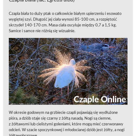
Czapla biała (łac.
Egretta
alba
)
Czapla biała to duży ptak o całkowicie białym upierzeniu i esowato
wygiętej szyi. Długość jej ciała wynosi 85-100 cm, a rozpiętość
skrzydeł 140-170 cm. Masa ciała oscyluje między 0,7 a 1,5 kg.
Samice i samce nie różnią się wizualnie.
W okresie godowym na grzbiecie czapli pojawiają się wydłużone
pióra, a dziób staje się czarny z żółtą nasadą. Nogi są ciemne,
z żółtawymi lub cielistymi goleniami, które mogą mieć czerwonawy
odcień. W szacie spoczynkowej i młodocianej dziób jest żółty, a nogi
żółtawobrązowe.