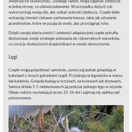
zwiększa ich skuteczność. Działając razem, mogą zaganiać zdobycze
w jedną stronę, co ułatwia polowanie. W przypadku dużych ryb
wykorzystują swoją siłę, aby unikać ucieczki zdobyczy. Czaple białe
wykazują również ciekawe zachowania łowcze, takie jak używanie
przedmiotów, które wrzucają do wody, aby przyciągnąć ryby.
Dzięki swojej elastyczności i zdolności adaptacyjnej czaple potrafią
dostosować swoje strategie polowania do różnorodnych warunków,
co czyni je skutecznymi drapieżnikami w swoim ekosystemie.
Lęgi
Czaple mogą gniazdować samotnie, zazwyczaj jednak gniazdują w
koloniach z innymi gatunkami czapli. Przylatują na lęgowiska w marcu
lub kwietniu. Gniazda budują w trzcinach, na krzewach lub drzewach.
Samica składa 3-5 niebieskawych jaj podczas jednego lęgu w sezonie.
Oboje rodzice wysiadują je przez 25-26 dni i zajmują się opieką nad
potomstwem.