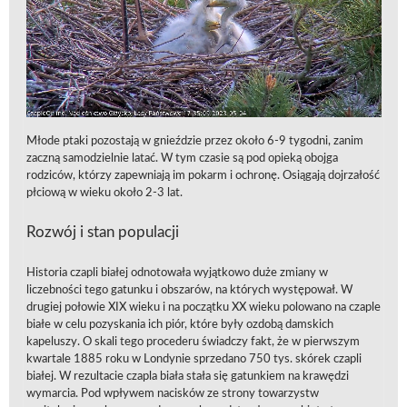
Młode ptaki pozostają w gnieździe przez około 6-9 tygodni, zanim
zaczną samodzielnie latać. W tym czasie są pod opieką obojga
rodziców, którzy zapewniają im pokarm i ochronę. Osiągają dojrzałość
płciową w wieku około 2-3 lat.
Rozwój i stan populacji
Historia czapli białej odnotowała wyjątkowo duże zmiany w
liczebności tego gatunku i obszarów, na których występował. W
drugiej połowie XIX wieku i na początku XX wieku polowano na czaple
białe w celu pozyskania ich piór, które były ozdobą damskich
kapeluszy. O skali tego procederu świadczy fakt, że w pierwszym
kwartale 1885 roku w Londynie sprzedano 750 tys. skórek czapli
białej. W rezultacie czapla biała stała się gatunkiem na krawędzi
wymarcia. Pod wpływem nacisków ze strony towarzystw