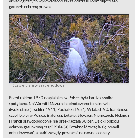
ornitologicznych wprowadzono zakaz odstrzału oraz objęto ten
gatunek ochroną prawną.
Czaple białe w szacie godowej.
Przed rokiem 1950 czapla biała w Polsce była bardzo rzadko
spotykana. Na Warmii i Mazurach odnotowano to zaledwie
dwukrotnie (Tischler 1941, Puchalski 1957). W latach 90. liczebność
czapli białej w Polsce, Białorusi, Łotwie, Słowacji, Niemczech, Holandii
i Francji prawdopodobnie nie przekraczała 30 par. Dzięki objęciu
ochroną gatunkową czapli białej jej liczebność zaczęła się powoli
odbudowywać, a ptaki zaczęły powracać na dawne obszary.