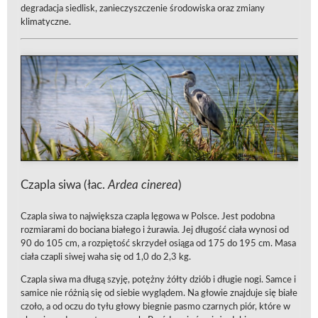
degradacja siedlisk, zanieczyszczenie środowiska oraz zmiany
klimatyczne.
Czapla siwa (łac.
Ardea cinerea
)
Czapla siwa to największa czapla lęgowa w Polsce. Jest podobna
rozmiarami do bociana białego i żurawia. Jej długość ciała wynosi od
90 do 105 cm, a rozpiętość skrzydeł osiąga od 175 do 195 cm. Masa
ciała czapli siwej waha się od 1,0 do 2,3 kg.
Czapla siwa ma długą szyję, potężny żółty dziób i długie nogi. Samce i
samice nie różnią się od siebie wyglądem. Na głowie znajduje się białe
czoło, a od oczu do tyłu głowy biegnie pasmo czarnych piór, które w