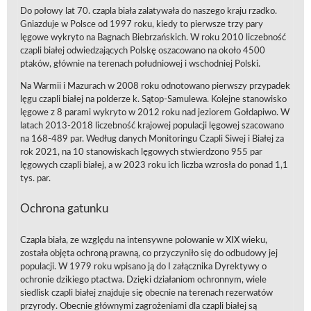
Do połowy lat 70. czapla biała zalatywała do naszego kraju rzadko.
Gniazduje w Polsce od 1997 roku, kiedy to pierwsze trzy pary
lęgowe wykryto na Bagnach Biebrzańskich. W roku 2010 liczebność
czapli białej odwiedzających Polskę oszacowano na około 4500
ptaków, głównie na terenach południowej i wschodniej Polski.
Na Warmii i Mazurach w 2008 roku odnotowano pierwszy przypadek
lęgu czapli białej na polderze k. Sątop-Samulewa. Kolejne stanowisko
lęgowe z 8 parami wykryto w 2012 roku nad jeziorem Gołdapiwo. W
latach 2013-2018 liczebność krajowej populacji lęgowej szacowano
na 168-489 par. Według danych Monitoringu Czapli Siwej i Białej za
rok 2021, na 10 stanowiskach lęgowych stwierdzono 955 par
lęgowych czapli białej, a w 2023 roku ich liczba wzrosła do ponad 1,1
tys. par.
Ochrona gatunku
Czapla biała, ze względu na intensywne polowanie w XIX wieku,
została objęta ochroną prawną, co przyczyniło się do odbudowy jej
populacji. W 1979 roku wpisano ją do I załącznika Dyrektywy o
ochronie dzikiego ptactwa. Dzięki działaniom ochronnym, wiele
siedlisk czapli białej znajduje się obecnie na terenach rezerwatów
przyrody​. Obecnie głównymi zagrożeniami dla czapli białej są