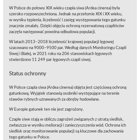
W Polsce do połowy XIX wieku czapla siwa (Ardea cinerea) była
szeroko rozpowszechniona. Jednak na przełomie XIX i XX wieku,
w wyniku tępienia, liczebność i zasięg występowania tego gatunku
znacznie zmalały. Dzięki objęciu ochroną rezerwatową czaplińców
zaczęła następować powolna odbudowa populacji.
W latach 2013–2018 liczebność krajowej populacji lęgowej
szacowano na 9000–9500 par. Według danych Monitoringu Czapli
Siwej i Białej, w 2021 roku na 206 stanowiskach lęgowych
stwierdzono 11 249 par lęgowych czapli siwej.
Status ochronny
W Polsce czapla siwa (Ardea cinerea) objęta jest częściową ochroną
gatunkową. Wyjątek stanowią osobniki występujące na terenie
stawów rybnych uznawanych za obręby hodowlane.
W Europie gatunek ten nie jest zagrożony.
Czaple siwe stają w obliczu zagrożeń związanych z utratą siedlisk,
zwłaszcza w wyniku melioracji i zanieczyszczenia wód. Ochrona ich
siedlisk oraz monitorowanie populacji są kluczowe dla zachowania
tego gatunku w Polsce.