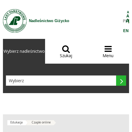
Przejdź do treści
A
A
A
Nadleśnictwo Giżycko
PL
EN


Wybierz nadleśnictwo
Szukaj
Menu

Edukacja
Czaple online