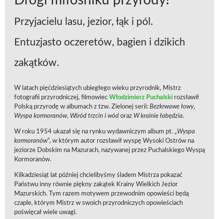
Drogi miłośniku przyrody!
Przyjacielu lasu, jezior, łąk i pól.
Entuzjasto oczeretów, bagien i dzikich
zakątków.
W latach pięćdziesiątych ubiegłego wieku przyrodnik, Mistrz
fotografii przyrodniczej, filmowiec
Włodzimierz Puchalski
rozsławił
Polską przyrodę w albumach z tzw. Zielonej serii:
Bezkrwawe łowy
,
Wyspa kormoranów
,
Wśród trzcin i wód
oraz
W krainie łabędzia
.
W roku 1954 ukazał się na rynku wydawniczym album pt. „
Wyspa
kormoranów
”, w którym autor rozsławił wyspę Wysoki Ostrów na
jeziorze Dobskim na Mazurach, nazywanej przez Puchalskiego Wyspą
Kormoranów.
Kilkadziesiąt lat później chcielibyśmy śladem Mistrza pokazać
Państwu inny równie piękny zakątek Krainy Wielkich Jezior
Mazurskich. Tym razem motywem przewodnim opowieści będą
czaple, którym Mistrz w swoich przyrodniczych opowieściach
poświęcał wiele uwagi.