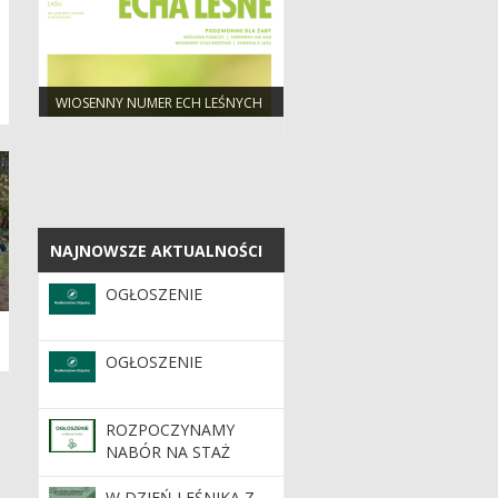
WIOSENNY NUMER ECH LEŚNYCH
NAJNOWSZE AKTUALNOŚCI
NAJNOWSZE AKTUALNOŚCI
OGŁOSZENIE
OGŁOSZENIE
ROZPOCZYNAMY
NABÓR NA STAŻ
W DZIEŃ LEŚNIKA Z