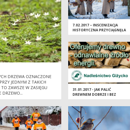
7.02.2017 – INSCENIZACJA
HISTORYCZNA PRZYCIĄGNĘŁA
DO LASU SETKI WIDZÓW
ÓRYCH DRZEWA OZNACZONE
PRZY JEDNYM Z TAKICH
 TO ZAWSZE W ZASIĘGU
31.01.2017 - JAK PALIĆ
 DRZEWO...
DREWNEM DOBRZE I BEZ
SMOGU?