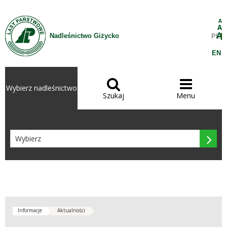
Przejdź do treści
A
A
A
Nadleśnictwo Giżycko
PL
EN


Wybierz nadleśnictwo
Szukaj
Menu

Informacje
Aktualności
polski