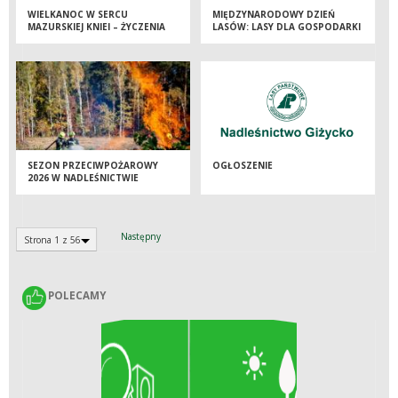
WIELKANOC W SERCU
MIĘDZYNARODOWY DZIEŃ
MAZURSKIEJ KNIEI – ŻYCZENIA
LASÓW: LASY DLA GOSPODARKI
OD LEŚNIKÓW Z GIŻYCKA
I BEZPIECZEŃSTWA
SEZON PRZECIWPOŻAROWY
OGŁOSZENIE
2026 W NADLEŚNICTWIE
GIŻYCKO ROZPOCZĘTY!
Następny
Strona 1 z 56
POLECAMY
POLECAMY