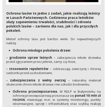
Ochrona lasów to jedno z zadań, jakie realizują leśnicy
w Lasach Państwowych. Codzienna praca leśników
służy zapewnieniu trwałości, stabilności i zdrowia
polskich lasów – zarówno dla nas, jak i dla przyszłych
pokoleń.
Metod ochrony lasu jest bardzo wiele. Do najważniejszych
należą:
Ochrona młodego pokolenia drzew:
- gro­dzenie upraw leśnych
– zabezpiecza młode drzewka
przed zgryzaniem przez jelenie, sarny czy łosie,
- stosowanie repelentów
– odstraszają zwierzynę i chronią
sadzonki przed uszkodzeniami,
- zabezpieczenia z wełny owczej
– naturalny materiał
skutecznie chroni młode drzewa i nie szkodzi środowisku.
Ochrona przeciwpożarowa.
W RDLP w Białymstoku na
ochronę przeciwpożarową przeznacza się
ponad 10 mln zł
rocznie
, inwestując m.in. w systemy monitoringu, punkty
obserwacyjne, sprzęt i infrastrukturę oraz szybką reakcję