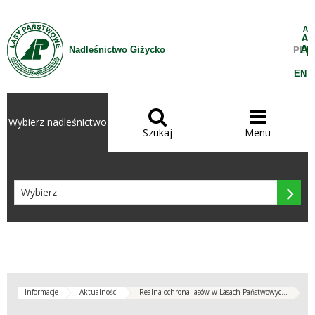
Przejdź do treści
A
A
A
Nadleśnictwo Giżycko
PL
EN


Wybierz nadleśnictwo
Szukaj
Menu

Informacje
Aktualności
Realna ochrona lasów w Lasach Państwowyc...
polski