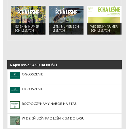
LEŚNYCH
JESIENNY NUMER
LETNI NUMER ECH
WIOSENNY NUMER
ECH LEŚNYCH
LEŚNYCH
ECH LEŚNYCH
NAJNOWSZE AKTUALNOŚCI
NAJNOWSZE AKTUALNOŚCI
OGŁOSZENIE
OGŁOSZENIE
ROZPOCZYNAMY NABÓR NA STAŻ
W DZIEŃ LEŚNIKA Z LEŚNIKIEM DO LASU