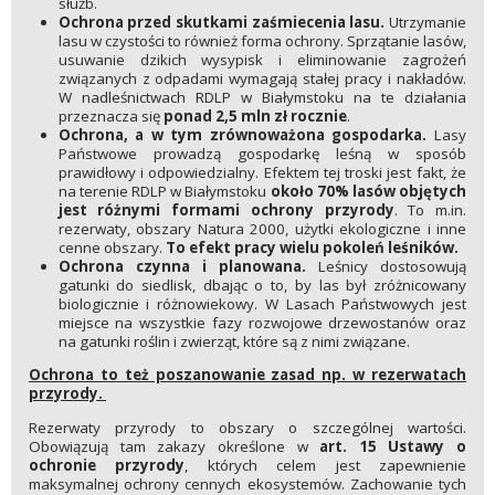
służb.
Ochrona przed skutkami zaśmiecenia lasu.
Utrzymanie
lasu w czystości to również forma ochrony. Sprzątanie lasów,
usuwanie dzikich wysypisk i eliminowanie zagrożeń
związanych z odpadami wymagają stałej pracy i nakładów.
W nadleśnictwach RDLP w Białymstoku na te działania
przeznacza się
ponad 2,5 mln zł rocznie
.
Ochrona, a w tym zrównoważona gospodarka.
Lasy
Państwowe prowadzą gospodarkę leśną w sposób
prawidłowy i odpowiedzialny. Efektem tej troski jest fakt, że
na terenie RDLP w Białymstoku
około 70% lasów objętych
jest różnymi formami ochrony przyrody
. To m.in.
rezerwaty, obszary Natura 2000, użytki ekologiczne i inne
cenne obszary.
To efekt pracy wielu pokoleń leśników.
Ochrona czynna i planowana.
Leśnicy dostosowują
gatunki do siedlisk, dbając o to, by las był zróżnicowany
biologicznie i różnowiekowy. W Lasach Państwowych jest
miejsce na wszystkie fazy rozwojowe drzewostanów oraz
na gatunki roślin i zwierząt, które są z nimi związane.
Ochrona to też poszanowanie zasad np. w rezerwatach
przyrody.
Rezerwaty przyrody to obszary o szczególnej wartości.
Obowiązują tam zakazy określone w
art. 15 Ustawy o
ochronie przyrody
, których celem jest zapewnienie
maksymalnej ochrony cennych ekosystemów. Zachowanie tych