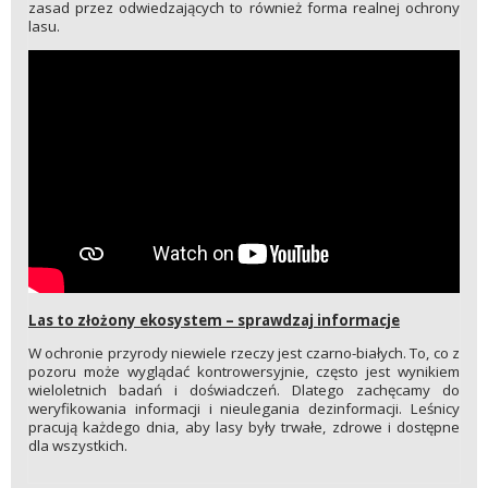
zasad przez odwiedzających to również forma realnej ochrony
lasu.
Las to złożony ekosystem – sprawdzaj informacje
W ochronie przyrody niewiele rzeczy jest czarno-białych. To, co z
pozoru może wyglądać kontrowersyjnie, często jest wynikiem
wieloletnich badań i doświadczeń. Dlatego zachęcamy do
weryfikowania informacji i nieulegania dezinformacji. Leśnicy
pracują każdego dnia, aby lasy były trwałe, zdrowe i dostępne
dla wszystkich.