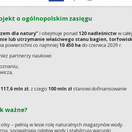
rojekt o ogólnopolskim zasięgu
zem dla natury”
i obejmuje ponad
120 nadleśnictw
w całe
nie lub utrzymanie właściwego stanu bagien, torfowis
a powierzchni co najmniej
10 450 ha
do czerwca 2029 r.
nież partnerzy naukowi:
oznaniu,
wicza,
i
117,6 mln zł
, z czego
100 mln zł
stanowi dofinansowanie
ak ważne?
i olsy – pełnią w lesie rolę naturalnych magazynów wody.
ą, spowalniają odpływ wody i stabilizują warunki