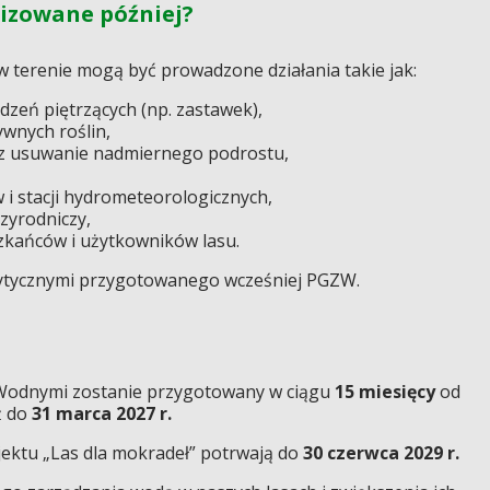
lizowane później?
 terenie mogą być prowadzone działania takie jak:
zeń piętrzących (np. zastawek),
wnych roślin,
ez usuwanie nadmiernego podrostu,
i stacji hydrometeorologicznych,
zyrodniczy,
szkańców i użytkowników lasu.
ytycznymi przygotowanego wcześniej PGZW.
odnymi zostanie przygotowany w ciągu
15 miesięcy
od
ż do
31 marca 2027 r.
ektu „Las dla mokradeł” potrwają do
30 czerwca 2029 r.