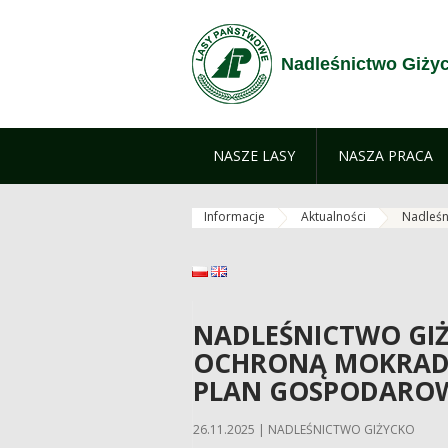
Przejdź do treści
Nadleśnictwo Giży
NASZE LASY
NASZA PRACA
Informacje
Aktualności
Nadleśn
polski
English
NADLEŚNICTWO GI
OCHRONĄ MOKRADE
PLAN GOSPODARO
26.11.2025 | NADLEŚNICTWO GIŻYCKO