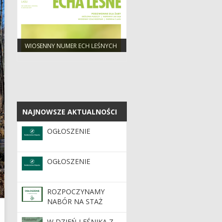
WIOSENNY NUMER ECH LEŚNYCH
NAJNOWSZE AKTUALNOŚCI
NAJNOWSZE AKTUALNOŚCI
OGŁOSZENIE
OGŁOSZENIE
ROZPOCZYNAMY
NABÓR NA STAŻ
W DZIEŃ LEŚNIKA Z