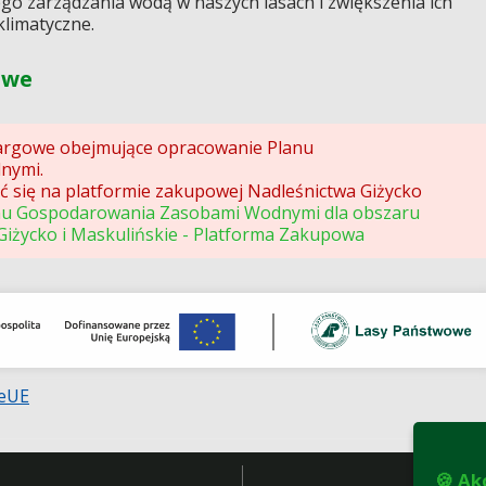
go zarządzania wodą w naszych lasach i zwiększenia ich
klimatyczne.
owe
argowe obejmujące opracowanie Planu
nymi.
 się na platformie zakupowej Nadleśnictwa Giżycko
nu Gospodarowania Zasobami Wodnymi dla obszaru
Giżycko i Maskulińskie - Platforma Zakupowa
eUE
🍪 Ak