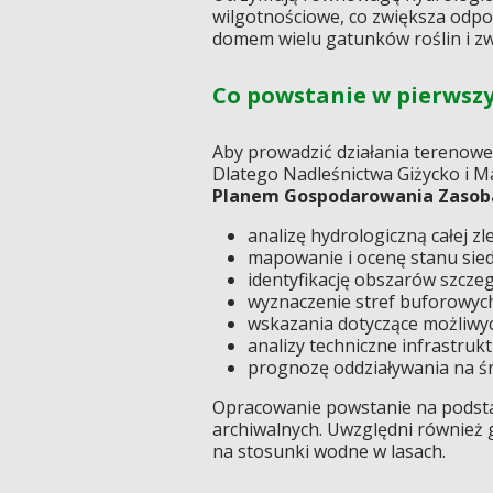
wilgotnościowe, co zwiększa odpo
domem wielu gatunków roślin i zw
Co powstanie w pierwsz
Aby prowadzić działania terenowe
Dlatego Nadleśnictwa Giżycko i M
Planem Gospodarowania Zaso
analizę hydrologiczną całej zl
mapowanie i ocenę stanu sied
identyfikację obszarów szcze
wyznaczenie stref buforowych
wskazania dotyczące możliwyc
analizy techniczne infrastruk
prognozę oddziaływania na ś
Opracowanie powstanie na podsta
archiwalnych. Uwzględni również
na stosunki wodne w lasach.