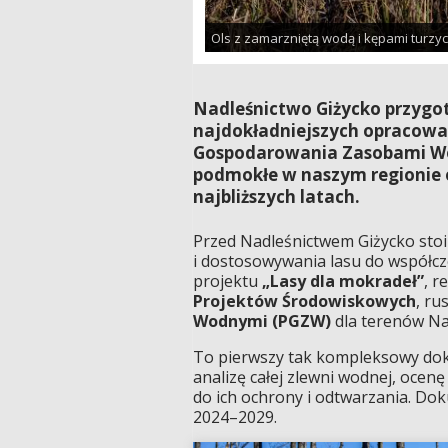
Ols z zamarzniętą wodą i kępami turzyc
Nadleśnictwo Giżycko przygot
najdokładniejszych opracowa
Gospodarowania Zasobami Wod
podmokłe w naszym regionie 
najbliższych latach.
Przed Nadleśnictwem Giżycko sto
i dostosowywania lasu do współc
projektu
„Lasy dla mokradeł”
, 
Projektów Środowiskowych
, r
Wodnymi (PGZW)
dla terenów Nad
To pierwszy tak kompleksowy dok
analizę całej zlewni wodnej, oce
do ich ochrony i odtwarzania. Dok
2024–2029.