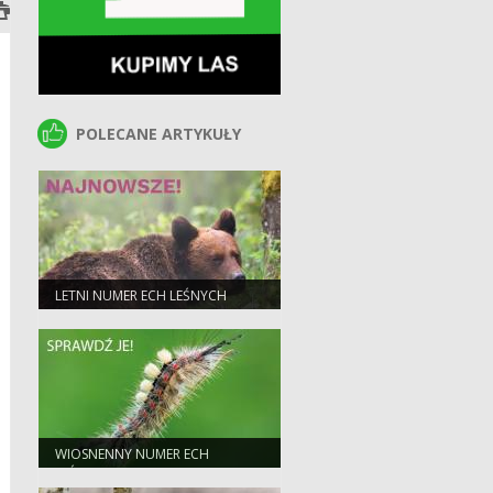
POLECANE ARTYKUŁY
POLECANE ARTYKUŁY
LETNI NUMER ECH LEŚNYCH
WIOSNENNY NUMER ECH
LEŚNYCH