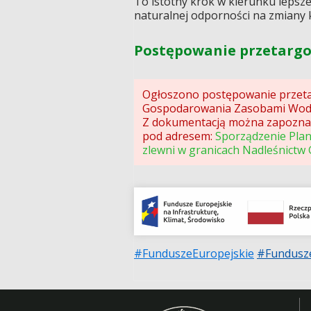
To istotny krok w kierunku lepsze
naturalnej odporności na zmiany 
Postępowanie przetarg
Ogłoszono postępowanie przet
Gospodarowania Zasobami Wod
Z dokumentacją można zapoznać
pod adresem:
Sporządzenie Pla
zlewni w granicach Nadleśnictw 
#FunduszeEuropejskie
#Fundusz