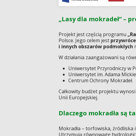
„Lasy dla mokradeł” – p
Projekt jest częścią programu
„Ra
Polsce. Jego celem jest
przywróce
i innych obszarów podmokłych
n
W działania zaangażowani są rów
Uniwersytet Przyrodniczy w P
Uniwersytet im. Adama Mickie
Centrum Ochrony Mokradeł.
Całkowity budżet projektu wynos
Unii Europejskiej.
Dlaczego mokradła są t
Mokradła – torfowiska, źródliska 
Utrzymują równowagę hydrologiczn