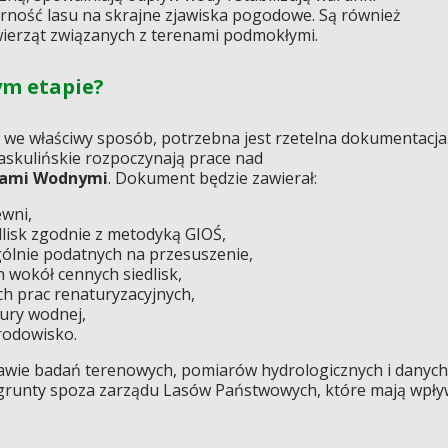
rność lasu na skrajne zjawiska pogodowe. Są również
ierząt związanych z terenami podmokłymi.
ym etapie?
 we właściwy sposób, potrzebna jest rzetelna dokumentacja
askulińskie rozpoczynają prace nad
bami Wodnymi
. Dokument będzie zawierał:
ewni,
lisk zgodnie z metodyką GIOŚ,
gólnie podatnych na przesuszenie,
 wokół cennych siedlisk,
h prac renaturyzacyjnych,
tury wodnej,
rodowisko.
wie badań terenowych, pomiarów hydrologicznych i danych
 grunty spoza zarządu Lasów Państwowych, które mają wpły