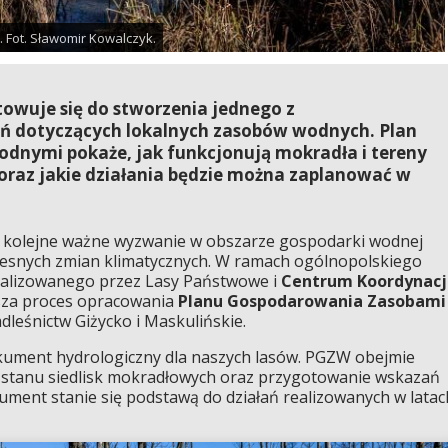
. Fot. Sławomir Kowalczyk.
owuje się do stworzenia jednego z
ń dotyczących lokalnych zasobów wodnych. Plan
nymi pokaże, jak funkcjonują mokradła i tereny
oraz jakie działania będzie można zaplanować w
i kolejne ważne wyzwanie w obszarze gospodarki wodnej
zesnych zmian klimatycznych. W ramach ogólnopolskiego
realizowanego przez Lasy Państwowe i
Centrum Koordynacj
usza proces opracowania
Planu Gospodarowania Zasobami
leśnictw Giżycko i Maskulińskie.
ument hydrologiczny dla naszych lasów. PGZW obejmie
nę stanu siedlisk mokradłowych oraz przygotowanie wskazań
ument stanie się podstawą do działań realizowanych w latac